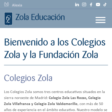
S
a
Zola Educación
l
t
a
Colegio Zola Las Rozas
r
Bienvenido a los Colegios
a
Colegio Zola Villafranca
l
c
Zola y la Fundación Zola
Colegio Zola Valdemorillo
o
Fundación Zola
n
t
Colegios Zola
e
n
i
Los Colegios Zola somos tres centros educativos situados en la
d
sierra noroeste de Madrid:
Colegio Zola Las Rozas, Colegio
o
Zola Villafranca y Colegio Zola Valdemorillo
, con más de 50
años de experiencia en el ámbito educativo. Nuestro modelo se